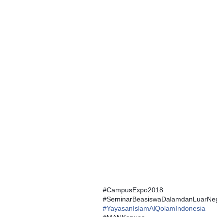
#
CampusExpo2018
#
SeminarBeasiswaDalamdanLuarNeg
#
YayasanIslamAlQolamIndonesia