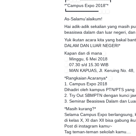
*"Campus Expo 2018"*
┗━━━━━━━━━━━━━
As-Salamu'alaikum!
Hai adik-adik sekalian yang masih pu
beasiswa dalam dan luar negeri, dan 
Yuk ikutan acara kita yang bakal 
DALAM DAN LUAR NEGERI*
Kapan dan di mana
​Minggu, 6 Mei 2018
​07.30 s/d 15.30 WIB
MAN KAPUAS, Jl. Keruing No. 48,
*Rangkaian Acaranya*
1. Campus Expo 2018
Dihadiri oleh kampus PTN/PTS yang b
2. Try Out SBMPTN dengan kunci j
3. Seminar Beasiswa Dalam dan Lua
*Masih kurang?*
Selama Campus Expo berlangsung, kal
di kelas X, XI dan XII bisa gabung iku
Post di instagram kamu~
Tag teman-teman sekolah kamu....