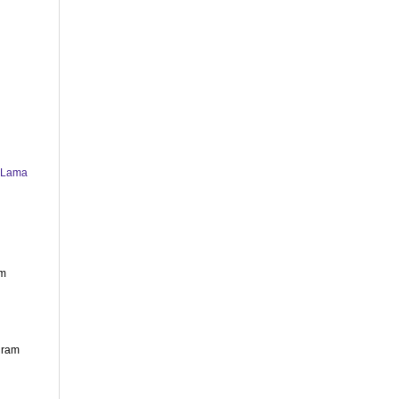
 Lama
am
gram