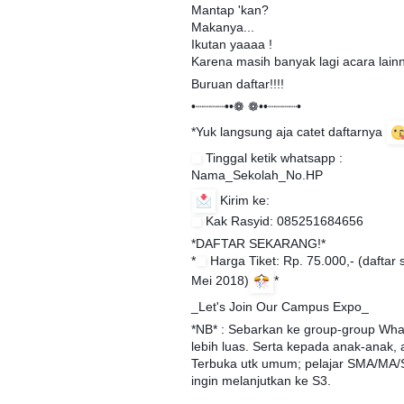
Mantap 'kan?
Makanya...
Ikutan yaaaa !
Karena masih banyak lagi acara lain
Buruan daftar!!!!
•┈┈┈┈••❁ ❁••┈┈┈┈•
*Yuk langsung aja catet daftarnya
Tinggal ketik whatsapp :
Nama_Sekolah_No.HP
Kirim ke:
Kak Rasyid: 085251684656
*DAFTAR SEKARANG!*
*
Harga Tiket: Rp. 75.000,- (daftar 
Mei 2018)
*
_Let's Join Our Campus Expo_
*NB* : Sebarkan ke group-group Wha
lebih luas. Serta kepada anak-anak, a
Terbuka utk umum; pelajar SMA/MA/S
ingin melanjutkan ke S3.