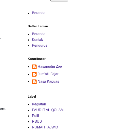
Beranda
Daftar Laman
Beranda
A
Kontak
Pengurus
Kontributor
Hasanudin Zoe
Jum'atil Fajar
Nasa Kapuas
Label
Kegiatan
kamu
PAUD IT AL-QOLAM
Pofil
RSUD
RUMAH TAJWID