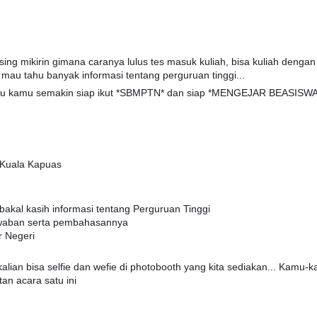
sing mikirin gimana caranya lulus tes masuk kuliah, bisa kuliah dengan
mau tahu banyak informasi tentang perguruan tinggi...
bantu kamu semakin siap ikut *SBMPTN* dan siap *MENGEJAR BEASISW
 Kuala Kapuas
akal kasih informasi tentang Perguruan Tinggi
awaban serta pembahasannya
r Negeri
ian bisa selfie dan wefie di photobooth yang kita sediakan... Kamu-
tan acara satu ini